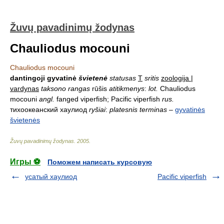
Žuvų pavadinimų žodynas
Chauliodus mocouni
Chauliodus mocouni
dantingoji gyvatinė
švietenė
statusas
T
sritis
zoologija |
vardynas
taksono rangas
rūšis
atitikmenys
:
lot.
Chauliodus
mocouni
angl.
fanged viperfish; Pacific viperfish
rus.
тихоокеанский хаулиод
ryšiai
:
platesnis terminas
–
gyvatinės
švietenės
Žuvų pavadinimų žodynas
.
2005
.
Игры ⚽
Поможем написать курсовую
усатый хаулиод
Pacific viperfish