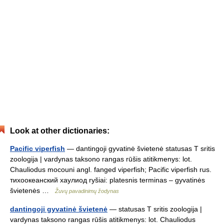
Look at other dictionaries:
Pacific viperfish
— dantingoji gyvatinė švietenė statusas T sritis
zoologija | vardynas taksono rangas rūšis atitikmenys: lot.
Chauliodus mocouni angl. fanged viperfish; Pacific viperfish rus.
тихоокеанский хаулиод ryšiai: platesnis terminas – gyvatinės
švietenės …
Žuvų pavadinimų žodynas
dantingoji gyvatinė švietenė
— statusas T sritis zoologija |
vardynas taksono rangas rūšis atitikmenys: lot. Chauliodus