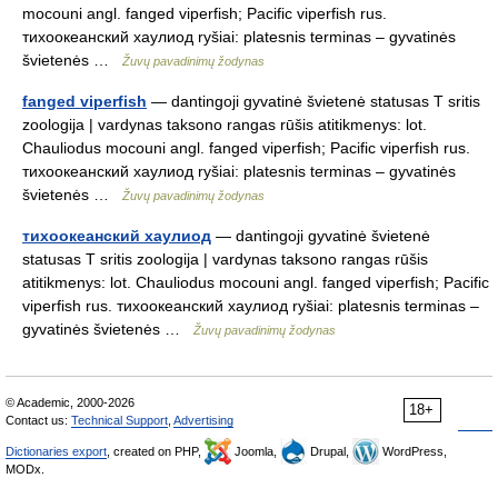
mocouni angl. fanged viperfish; Pacific viperfish rus.
тихоокеанский хаулиод ryšiai: platesnis terminas – gyvatinės
švietenės …
Žuvų pavadinimų žodynas
fanged viperfish
— dantingoji gyvatinė švietenė statusas T sritis
zoologija | vardynas taksono rangas rūšis atitikmenys: lot.
Chauliodus mocouni angl. fanged viperfish; Pacific viperfish rus.
тихоокеанский хаулиод ryšiai: platesnis terminas – gyvatinės
švietenės …
Žuvų pavadinimų žodynas
тихоокеанский хаулиод
— dantingoji gyvatinė švietenė
statusas T sritis zoologija | vardynas taksono rangas rūšis
atitikmenys: lot. Chauliodus mocouni angl. fanged viperfish; Pacific
viperfish rus. тихоокеанский хаулиод ryšiai: platesnis terminas –
gyvatinės švietenės …
Žuvų pavadinimų žodynas
© Academic, 2000-2026
18+
Contact us:
Technical Support
,
Advertising
Dictionaries export
, created on PHP,
Joomla,
Drupal,
WordPress,
MODx.