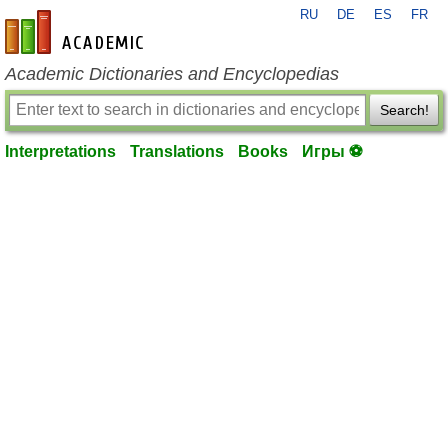
RU
DE
ES
FR
en-academic.com
Academic Dictionaries and Encyclopedias
Search!
Interpretations
Translations
Books
Игры ⚽